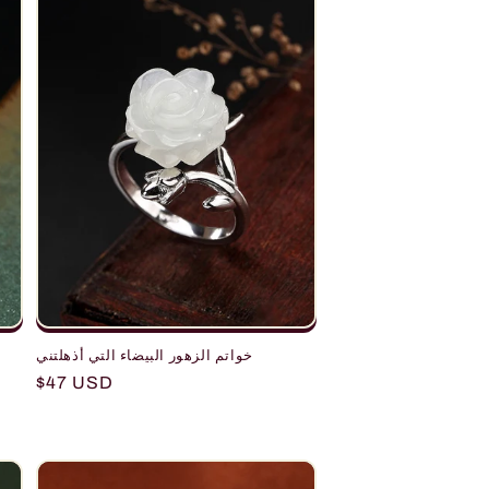
o
n
خواتم الزهور البيضاء التي أذهلتني
Regular
$47 USD
price