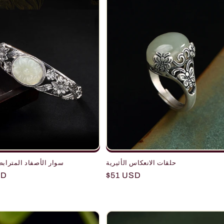
حلقات الانعكاس الأثيرية
سوار الأصفاد المترابط
r
SD
Regular
$51 USD
price