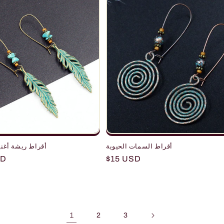
أقراط السمات الحيوية
أقراط ريشة أغني
r
SD
Regular
$15 USD
price
1
2
3