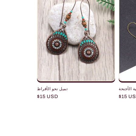
ة الأجنحة
تميل نحو الأقراط
Regular
$15 USD
Regula
$15 U
price
price