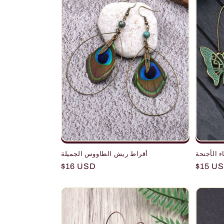
أقراط ريش الطاووس الجميلة
Regular
$16 USD
Regula
$15 U
price
price