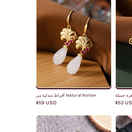
رة جميلة
أقراط متدلية من Natural Notion
Regular
$59 USD
Regula
$53 U
price
price