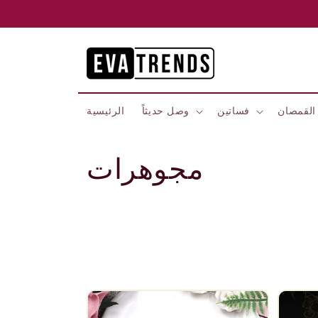
Skip to
content
القمصان
فساتين
وصل حديثاً
الرئيسية
C
مجوهرات
o
l
l
e