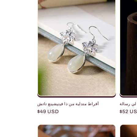
أقراط متدلية من ذا فينيشينغ تاتش
Regular
$49 USD
Regula
$52 U
price
price