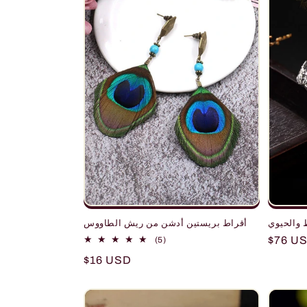
c
t
i
o
n
:
 والحيوي
أقراط بريستين أدشن من ريش الطاووس
5
Regula
$76 U
(5)
total
price
Regular
$16 USD
reviews
price