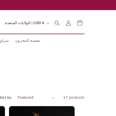
C
Log
Cart
الولايات المتحدة | USD $
in
o
u
تصفية المخزون
سراوي
n
t
r
y
/
r
e
Sort by:
47 products
g
i