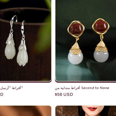
أقراط متدلية من Second to None
أقراط "أرسل لي رسالة"
r
SD
Regular
$56 USD
price