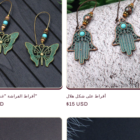
أقراط على شكل هلال
أقراط الفراشة "غناء الأجنحة"
r
SD
Regular
$15 USD
price